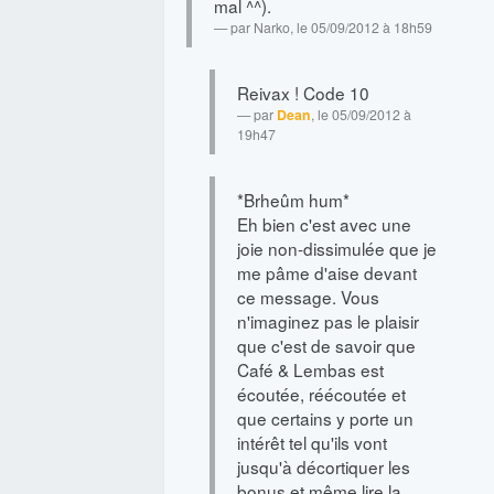
mal ^^).
par
Narko
, le 05/09/2012 à 18h59
Reivax ! Code 10
par
Dean
, le 05/09/2012 à
19h47
*Brheûm hum*
Eh bien c'est avec une
joie non-dissimulée que je
me pâme d'aise devant
ce message. Vous
n'imaginez pas le plaisir
que c'est de savoir que
Café & Lembas est
écoutée, réécoutée et
que certains y porte un
intérêt tel qu'ils vont
jusqu'à décortiquer les
bonus et même lire la