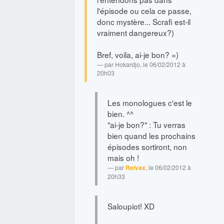
l'épisode ou cela ce passe,
donc mystère... Scrafi est-il
vraiment dangereux?)
Bref, voila, ai-je bon? =)
par
Hokardjo
, le 06/02/2012 à
20h03
Les monologues c'est le
bien. ^^
"ai-je bon?" : Tu verras
bien quand les prochains
épisodes sortiront, non
mais oh !
par
Reivax
, le 06/02/2012 à
20h33
Saloupiot! XD