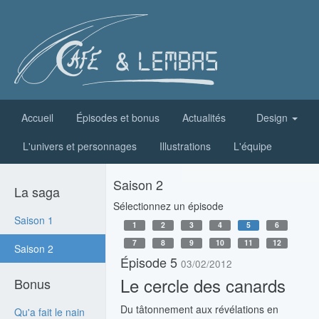
Accueil
Épisodes et bonus
Actualités
Design
L'univers et personnages
Illustrations
L'équipe
Saison 2
La saga
Sélectionnez un épisode
Saison 1
1
2
3
4
5
6
7
8
9
10
11
12
Saison 2
Épisode 5
03/02/2012
Le cercle des canards
Bonus
Du tâtonnement aux révélations en
Qu'a fait le nain