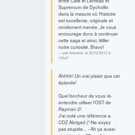
entre Café et Lembas et
Supremum de Dychollin
dans la mesure où l'histoire
est excellente, originale et
rondement menée. Je vous
encourage donc à continuer
cette saga et ainsi, titiller
notre curiosité. Bravo!
par
Aravane
, le 20/12/2012 à
15h47
Ahhhh! Un vrai plaisir que cet
épisode!
Quel bonheur de vous ré-
entendre utiliser l'OST de
Rayman 2!
J'ai noté une référence a
CDZ Abriged ("-Ne soyez
pas stupide... - Ah ça aussi