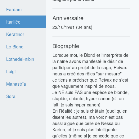
Fardam
Anniversaire
Itarillëe
22/10/1991 (34 ans)
Keratinor
Biographie
Le Blond
Lorsque moi, le Blond et l'interprète de
Lothedel-nibin
la naine avons manifesté le désir de
participer au projet de la saga, Reivax
Luigi
nous a créé des rôles "sur mesure"
Je tiens a préciser que Reivax ne s'est
Manastrïa
que vaguement inspiré de nous.
Je NE suis PAS une espèce de blonde,
Sora
stupide, chiante, hyper canon (si, en
fait, je suis hyper canon)
En Réalité : je suis châtain (quoi qu'en
disent les autres), ma voix n'est pas
aussi aiguë que celle de Nessa ou
Karina, et je suis plus intelligente
qu'elles (même si je concède que ce