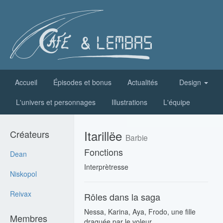
Accueil
Épisodes et bonus
Actualités
Design
L'univers et personnages
Illustrations
L'équipe
Itarillëe
Créateurs
Barbie
Fonctions
Dean
Interprètresse
Niskopol
Reivax
Rôles dans la saga
Nessa, Karina, Aya, Frodo, une fille
Membres
draguée par le voleur