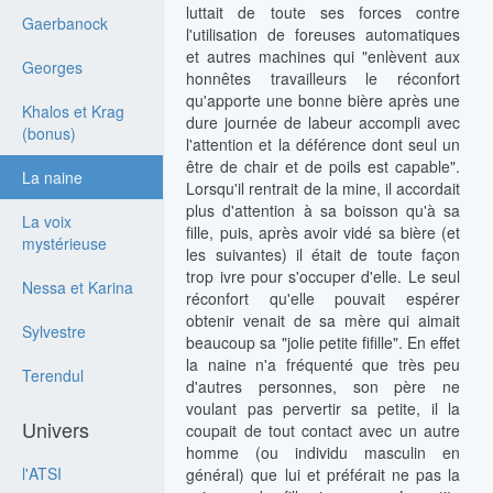
luttait de toute ses forces contre
Gaerbanock
l'utilisation de foreuses automatiques
et autres machines qui "enlèvent aux
Georges
honnêtes travailleurs le réconfort
qu'apporte une bonne bière après une
Khalos et Krag
dure journée de labeur accompli avec
(bonus)
l'attention et la déférence dont seul un
être de chair et de poils est capable".
La naine
Lorsqu'il rentrait de la mine, il accordait
plus d'attention à sa boisson qu'à sa
La voix
fille, puis, après avoir vidé sa bière (et
mystérieuse
les suivantes) il était de toute façon
trop ivre pour s'occuper d'elle. Le seul
Nessa et Karina
réconfort qu'elle pouvait espérer
obtenir venait de sa mère qui aimait
Sylvestre
beaucoup sa "jolie petite fifille". En effet
la naine n'a fréquenté que très peu
Terendul
d'autres personnes, son père ne
voulant pas pervertir sa petite, il la
Univers
coupait de tout contact avec un autre
homme (ou individu masculin en
l'ATSI
général) que lui et préférait ne pas la