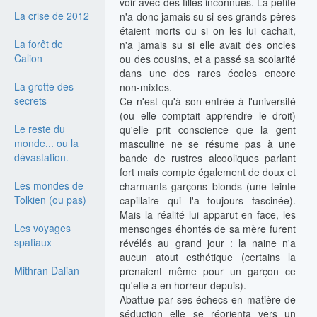
voir avec des filles inconnues. La petite
La crise de 2012
n'a donc jamais su si ses grands-pères
étaient morts ou si on les lui cachait,
La forêt de
n'a jamais su si elle avait des oncles
Calion
ou des cousins, et a passé sa scolarité
dans une des rares écoles encore
La grotte des
non-mixtes.
secrets
Ce n'est qu'à son entrée à l'université
(ou elle comptait apprendre le droit)
Le reste du
qu'elle prit conscience que la gent
monde... ou la
masculine ne se résume pas à une
dévastation.
bande de rustres alcooliques parlant
fort mais compte également de doux et
Les mondes de
charmants garçons blonds (une teinte
Tolkien (ou pas)
capillaire qui l'a toujours fascinée).
Mais la réalité lui apparut en face, les
Les voyages
mensonges éhontés de sa mère furent
spatiaux
révélés au grand jour : la naine n'a
aucun atout esthétique (certains la
Mithran Dalian
prenaient même pour un garçon ce
qu'elle a en horreur depuis).
Abattue par ses échecs en matière de
séduction elle se réorienta vers un