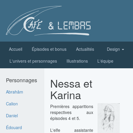
Accueil
Épisodes et bonus
Actualités
Design
L'univers et personnages
Illustrations
L'équipe
Nessa et
Personnages
Karina
Abrahâm
Calion
Premières apparitions
respectives aux
Daniel
épisodes 4 et 5.
Édouard
L'elfe assistante