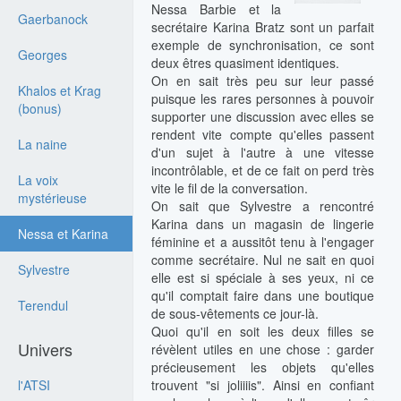
Nessa Barbie et la
Gaerbanock
secrétaire Karina Bratz sont un parfait
exemple de synchronisation, ce sont
Georges
deux êtres quasiment identiques.
On en sait très peu sur leur passé
Khalos et Krag
puisque les rares personnes à pouvoir
(bonus)
supporter une discussion avec elles se
rendent vite compte qu'elles passent
La naine
d'un sujet à l'autre à une vitesse
incontrôlable, et de ce fait on perd très
La voix
vite le fil de la conversation.
mystérieuse
On sait que Sylvestre a rencontré
Karina dans un magasin de lingerie
Nessa et Karina
féminine et a aussitôt tenu à l'engager
comme secrétaire. Nul ne sait en quoi
Sylvestre
elle est si spéciale à ses yeux, ni ce
qu'il comptait faire dans une boutique
Terendul
de sous-vêtements ce jour-là.
Quoi qu'il en soit les deux filles se
Univers
révèlent utiles en une chose : garder
précieusement les objets qu'elles
l'ATSI
trouvent "si joliiiis". Ainsi en confiant